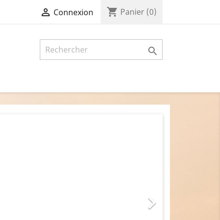
shopping_cart

Panier
(0)
Connexion

Suivant
