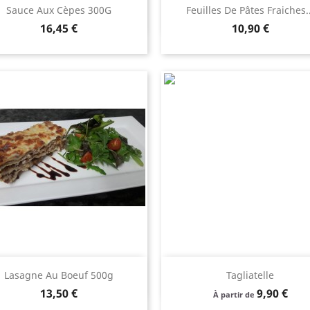
Aperçu rapide
Aperçu rapide


Sauce Aux Cèpes 300G
Feuilles De Pâtes Fraiches..
Prix
Prix
16,45 €
10,90 €
Aperçu rapide
Aperçu rapide


Lasagne Au Boeuf 500g
Tagliatelle
Prix
Prix
13,50 €
9,90 €
À partir de