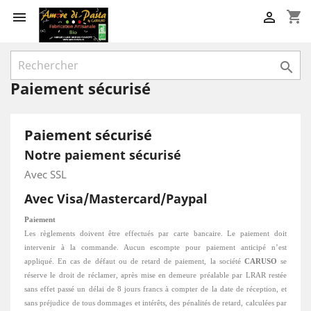
shopping_cart



Paiement sécurisé
Paiement sécurisé
Notre paiement sécurisé
Avec SSL
Avec Visa/Mastercard/Paypal
Paiement
Les règlements doivent être effectués par carte bancaire. Le paiement doit
intervenir à la commande. Aucun escompte pour paiement anticipé n’est
appliqué. En cas de défaut ou de retard de paiement, la société
CARUSO
se
réserve le droit de réclamer, après mise en demeure préalable par LRAR restée
sans effet passé un délai de 8 jours francs à compter de la date de réception, et
sans préjudice de tous dommages et intérêts, des pénalités de retard, calculées par